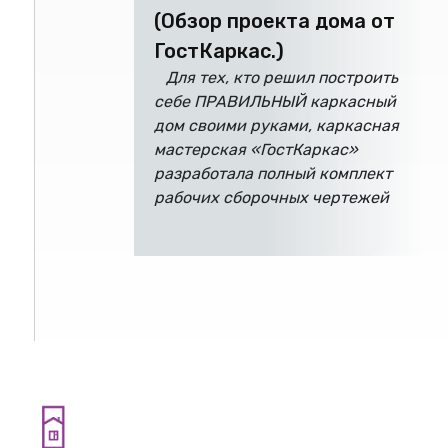
(Обзор проекта дома от
ГостКаркас.)
Для тех, кто решил построить
себе ПРАВИЛЬНЫЙ каркасный
дом своими руками, каркасная
мастерская «ГостКаркас»
разработала полный комплект
рабочих сборочных чертежей
одноэтажного каркасного дома,
максимально адаптированный для
самостройщиков и
непрофессиональных строителей.
Вы можете бесплатно скачать
полный комплект с нашего сайта,
а в этой статье мы подробно
О НАС
разберем все этапы и
Проектирование правильных к
особенности строительства.
Санкт-Петербург, проспект На
№7.