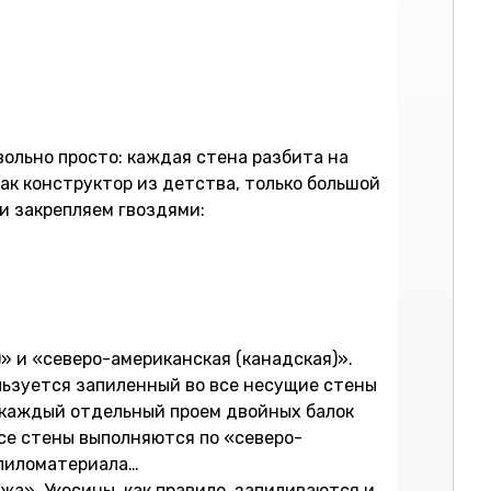
вольно просто: каждая стена разбита на
ак конструктор из детства, только большой
 и закрепляем гвоздями:
» и «северо-американская (канадская)».
льзуется запиленный во все несущие стены
в каждый отдельный проем двойных балок
се стены выполняются по «северо-
 пиломатериала…
а». Укосины, как правило, запиливаются и