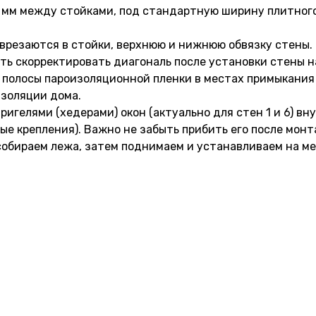
0 мм между стойками, под стандартную ширину плитного
 врезаются в стойки, верхнюю и нижнюю обвязку стены.
ть скорректировать диагональ после установки стены н
ь полосы пароизоляционной пленки в местах примыкания
изоляции дома.
игелями (хедерами) окон (актуально для стен 1 и 6) вн
ые крепления). Важно не забыть прибить его после монт
собираем лежа, затем поднимаем и устанавливаем на ме