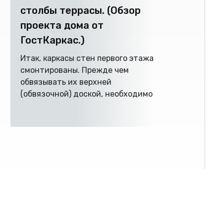
столбы террасы. (Обзор
проекта дома от
ГостКаркас.)
Итак, каркасы стен первого этажа
смонтированы. Прежде чем
обвязывать их верхней
(обвязочной) доской, необходимо
установить крайние столбы и
балки террасы (т.к. их тоже
нужно будет обвязать).
СОЦИАЛЬНЫЕ СЕТИ
столбы террасы
Вконтакте
Инстаграм