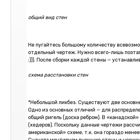
общий вид стен
Не пугайтесь большому количеству всевозмож
отдельный чертеж. Нужно всего-лишь поэтапн
:))). После сборки каждой стены — устанавл
схема расстановки стен
*Небольшой ликбез. Существуют две основны
Одно из основных отличий — для распределе
общий ригель (доска ребром). В «канадской
(хедеров). Поскольку данные чертежи рассч
американской» схеме, т.к. она гораздо мен
Сначала монтируем внешние стены и несущую