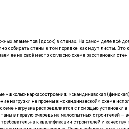
ных элементов (досок) в стенах. На самом деле всё до
о собирать стены в том порядке, как идут листы. Это к
иваем ее на своё место согласно схеме расстановки стен
е «школы» каркасостроения: «скандинавская (финская)
ние нагрузки на проемы в «скандинавской» схеме испо
» схеме нагрузка распределяется с помощью установки 
итаны в первую очередь на малоопытных строителей — в
ее требовательна к квалификации строителей и качеству
 центральную перегородку. Проще собирать стены «леж