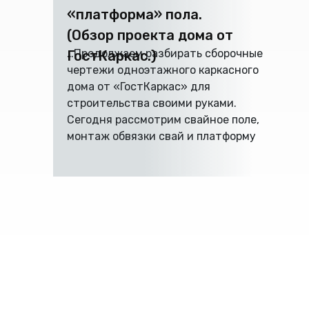
«платформа» пола.
(Обзор проекта дома от
…Продолжаем разбирать сборочные
ГостКаркас.)
чертежи одноэтажного каркасного
дома от «ГостКаркас» для
строительства своими руками.
Сегодня рассмотрим свайное поле,
монтаж обвязки свай и платформу
пола первого этажа.
Для начала, общие виды каркаса,
для понимания «какие дебри вас
ожидают дальше»:
КОНТАКТЫ
общие виды каркаса
аркасных домов.
info@goska.ru
родного Ополчения, 22, д/оф
+7 (965) 062-17-17
8 (965) 062-17-17